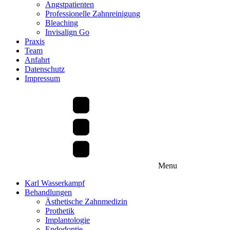
Angstpatienten
Professionelle Zahnreinigung
Bleaching
Invisalign Go
Praxis
Team
Anfahrt
Datenschutz
Impressum
Menu
Karl Wasserkampf
Behandlungen
Ästhetische Zahnmedizin
Prothetik
Implantologie
Endodontie