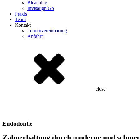
Bleaching
Invisalign Go
Praxis
Team
Kontakt
Terminvereinbarung
Anfahrt
close
Home
•
Behandlungen
•
Endodontie
Endodontie
Zahnerhaltung durch moderne und schmer